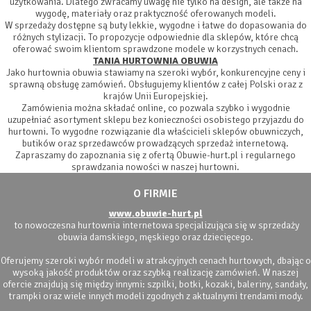
użytkowania. Dlatego zwracamy uwagę nie tylko na design, ale także na
wygodę, materiały oraz praktyczność oferowanych modeli.
W sprzedaży dostępne są buty lekkie, wygodne i łatwe do dopasowania do
różnych stylizacji. To propozycje odpowiednie dla sklepów, które chcą
oferować swoim klientom sprawdzone modele w korzystnych cenach.
TANIA HURTOWNIA OBUWIA
Jako hurtownia obuwia stawiamy na szeroki wybór, konkurencyjne ceny i
sprawną obsługę zamówień. Obsługujemy klientów z całej Polski oraz z
krajów Unii Europejskiej.
Zamówienia można składać online, co pozwala szybko i wygodnie
uzupełniać asortyment sklepu bez konieczności osobistego przyjazdu do
hurtowni. To wygodne rozwiązanie dla właścicieli sklepów obuwniczych,
butików oraz sprzedawców prowadzących sprzedaż internetową.
Zapraszamy do zapoznania się z ofertą Obuwie-hurt.pl i regularnego
sprawdzania nowości w naszej hurtowni.
O FIRMIE
www.obuwie-hurt.pl
to nowoczesna hurtownia internetowa specjalizująca się w sprzedaży
obuwia damskiego, męskiego oraz dziecięcego.
Oferujemy szeroki wybór modeli w atrakcyjnych cenach hurtowych, dbając o
wysoką jakość produktów oraz szybką realizację zamówień. W naszej
ofercie znajdują się między innymi: szpilki, botki, kozaki, baleriny, sandały,
trampki oraz wiele innych modeli zgodnych z aktualnymi trendami mody.