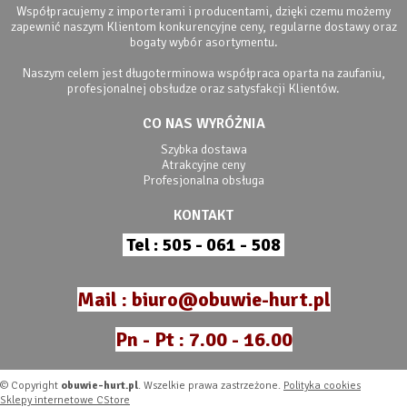
Współpracujemy z importerami i producentami, dzięki czemu możemy
zapewnić naszym Klientom konkurencyjne ceny, regularne dostawy oraz
bogaty wybór asortymentu.
Naszym celem jest długoterminowa współpraca oparta na zaufaniu,
profesjonalnej obsłudze oraz satysfakcji Klientów.
CO NAS WYRÓŻNIA
Szybka dostawa
Atrakcyjne ceny
Profesjonalna obsługa
KONTAKT
Tel : 505 - 061 - 508
Mail : biuro@obuwie-hurt.pl
Pn - Pt : 7.00 - 16.00
© Copyright
obuwie-hurt.pl
. Wszelkie prawa zastrzeżone.
Polityka cookies
Sklepy internetowe CStore