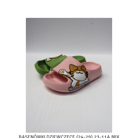
BASENÓWKI DZIEWCZĘCE (24-29) 23-11A MIX