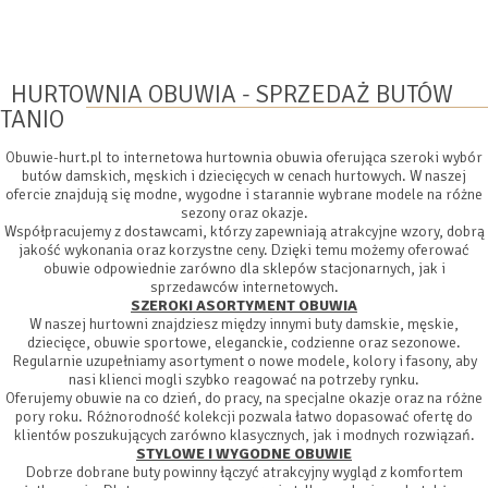
HURTOWNIA OBUWIA - SPRZEDAŻ BUTÓW
TANIO
Obuwie-hurt.pl to internetowa hurtownia obuwia oferująca szeroki wybór
butów damskich, męskich i dziecięcych w cenach hurtowych. W naszej
ofercie znajdują się modne, wygodne i starannie wybrane modele na różne
sezony oraz okazje.
Współpracujemy z dostawcami, którzy zapewniają atrakcyjne wzory, dobrą
jakość wykonania oraz korzystne ceny. Dzięki temu możemy oferować
obuwie odpowiednie zarówno dla sklepów stacjonarnych, jak i
sprzedawców internetowych.
SZEROKI ASORTYMENT OBUWIA
W naszej hurtowni znajdziesz między innymi buty damskie, męskie,
dziecięce, obuwie sportowe, eleganckie, codzienne oraz sezonowe.
Regularnie uzupełniamy asortyment o nowe modele, kolory i fasony, aby
nasi klienci mogli szybko reagować na potrzeby rynku.
Oferujemy obuwie na co dzień, do pracy, na specjalne okazje oraz na różne
pory roku. Różnorodność kolekcji pozwala łatwo dopasować ofertę do
klientów poszukujących zarówno klasycznych, jak i modnych rozwiązań.
STYLOWE I WYGODNE OBUWIE
Dobrze dobrane buty powinny łączyć atrakcyjny wygląd z komfortem