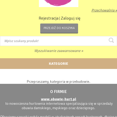
Przechowalnia »
Rejestracja
Zaloguj się
|
PRZEJDŹ DO KOSZYKA
Wyszukiwanie zaawansowane »
KATEGORIE
Przepraszamy, kategoria w przebudowie.
O FIRMIE
www.obuwie-hurt.pl
to nowoczesna hurtownia internetowa specjalizująca się w sprzedaży
obuwia damskiego, męskiego oraz dziecięcego.
Oferujemy szeroki wybór modeli w atrakcyjnych cenach hurtowych, dbając o