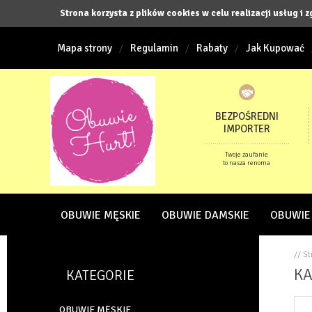
Strona korzysta z plików cookies w celu realizacji usług i 
Mapa strony
Regulamin
Rabaty
Jak Kupować
BEZPOŚREDNI
IMPORTER
Twoje zaufanie
to nasza renoma
OBUWIE MĘSKIE
OBUWIE DAMSKIE
OBUWIE
// S
KA
KATEGORIE
OBUWIE MĘSKIE