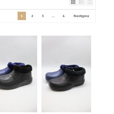
1
2
3
...
4
Następna