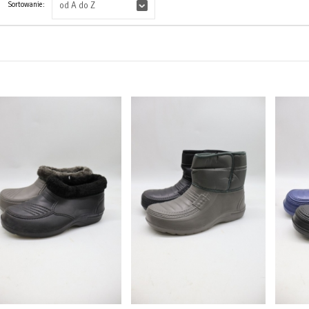
Sortowanie:
od A do Z