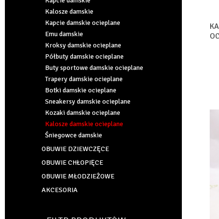
Kapcie damskie
Kalosze damskie
Kapcie damskie ocieplane
KA
Emu damskie
OC
Kroksy damskie ocieplane
MI
Półbuty damskie ocieplane
Buty sportowe damskie ocieplane
Trapery damskie ocieplane
Botki damskie ocieplane
Sneakersy damskie ocieplane
Kozaki damskie ocieplane
Kalosze damskie ocieplane
Śniegowce damskie
OBUWIE DZIEWCZĘCE
OBUWIE CHŁOPIĘCE
OBUWIE MŁODZIEŻOWE
AKCESORIA