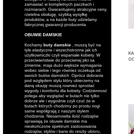
zamawiać w kompletnych paczkach i
rozmiarach. Gwarantujemy atrakcyjne ceny,
rzetelna obsługę, szybką wysyłkę
produktów, a na każde buty udzielamy
fabrycznej gwarancji producenta.
OBUWIE DAMSKIE
Kochamy
buty damskie
, muszą być na
tyle elastyczne i wszechstronne jak ich
KA
użytkowniczki czyli wspaniałe kobiety. W
OC
przeciwieństwie do przeciwnej płci sa
BL
zmienne, maja dużo większe wymagania
wobec siebie i tego równiez oczekuja od
swoich butów damskich. Oprócz dobrania
pod względem stylu który ubierzemy na
daną okazję muszą rownież sprostać
wygody i komfortu dla kobiety. Codziennosć
polega aby wyglądać w butach nie tylko
dobrze ale i wygodnie czyli czuć że w
butach których chodzimy po prostu nogi
same współgrają z naszym stylem
chodzenia. Niesamowita ilość rodzajów
sprawiają że obuwie damskie ma
nieskończone spektrum zastosowania
rodzajów, stylów i barw do reszty ubioru,