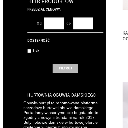
FILTR PRODUKTÓW
PRZEDZIAŁ CENOWY:
Od
do
KA
OC
DOSTEPNOŚĆ
MI
Brak
HURTOWNIA OBUWIA DAMSKIEGO
Obuwie-hurt.pl to renomowana platforma
sprzedaży hurtowej obuwia damskiego.
Posiadamy w asortymencie bogatą ofertę
zgodny z nowymi trendami na rok 2017.
Buty i obuwie damskie w hurtowej ofercie
dostępne w naszej hurtowni mozna