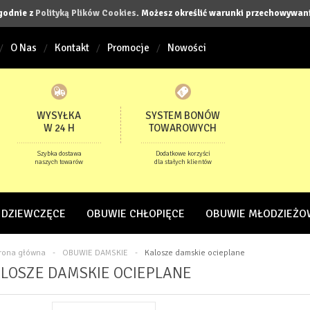
zgodnie z
Polityką Plików Cookies
. Możesz określić warunki przechowywani
O Nas
Kontakt
Promocje
Nowości
WYSYŁKA
SYSTEM BONÓW
W 24 H
TOWAROWYCH
Szybka dostawa
Dodatkowe korzyści
naszych towarów
dla stałych klientów
 DZIEWCZĘCE
OBUWIE CHŁOPIĘCE
OBUWIE MŁODZIEŻO
trona główna
-
OBUWIE DAMSKIE
-
Kalosze damskie ocieplane
LOSZE DAMSKIE OCIEPLANE