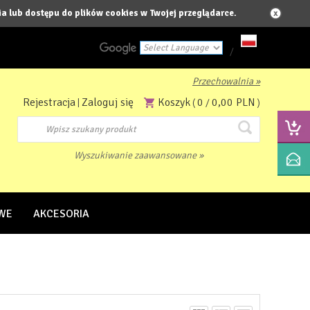
a lub dostępu do plików cookies w Twojej przeglądarce.
/
Przechowalnia »
Powered by
Rejestracja
Zaloguj się
Koszyk
0
0,00 PLN
|
(
/
)
Translate
Wyszukiwanie zaawansowane »
WE
AKCESORIA