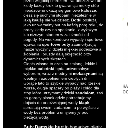
przed wilgocią i mrozem. Na deszczowe dni
kiedy każdy krok to gwarancja mokry stóp
nieodzowne okażą się gumowe
kalosze
,
ciesz się suchymi stopami niezależnie w
jaką kałużę nie wejdziesz.
Botki
posłużą
jako uniwersalny but na każdą porę roku, do
pracy kiedy czy na spotkanie, z wyższym
lub niższym stanem w zależności od
pogody. Na weekendowe wypady i sportowe
wyzwania
sportowe buty
zaamortyzują
nasze wyczyny, dzięki miękkej podeszwie a
żłobienia i bruzdy dają skrętność przy
dynamicznych skrętach.
Ciepła wiosna to czas na zmianę, lekkie i
miękke
balerinki
będą uniwersalnym
wyborem, wraz z modnymi
mokasynami
są
idealnym uzupełnieniem ciepłych dni.
Gorące lato to szybkie wypady nad rześkie
KA
morze, długie spacery po plaży i chłód dla
OC
stóp które utrzymamy dzięki
sandałom
,
zaś
MI
na gorący piasek gdzie potrzebujemy
dojścia do orzeźwiającej wody
klapki
sprostają swoim zadaniom, a po wyjściu z
wody bez problemu umyjemy je pod
bieżącą wodą.
Buty Damskie hurt
to bogactwo oferty