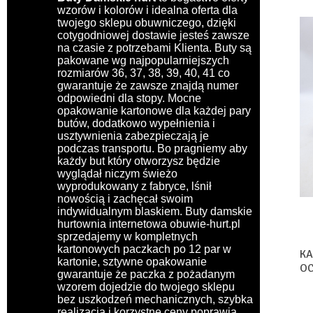
wzorów i kolorów i idealna oferta dla
twojego sklepu obuwniczego, dzięki
cotygodniowej dostawie jesteś zawsze
na czasie z potrzebami Klienta. Buty są
pakowane wg najpopularniejszych
rozmiarów 36, 37, 38, 39, 40, 41 co
gwarantuje że zawsze znajdą numer
odpowiedni dla stopy. Mocne
opakowanie kartonowe dla każdej pary
butów, dodatkowo wypełnienia i
usztywnienia zabezpieczają je
podczas transportu. Bo pragniemy aby
każdy but który otworzysz będzie
wyglądał niczym świeżo
wyprodukowany z fabryce, lśnił
nowością i zachęcał swoim
indywidualnym blaskiem. Buty damskie
hurtownia internetowa obuwie-hurt.pl
sprzedajemy w kompletnych
kartonowych paczkach po 12 par w
KA
kartonie, sztywne opakowanie
OC
gwarantuje że paczka z pożadanym
MI
wzorem dojedzie do twojego sklepu
bez uszkodzeń mechanicznych, szybka
realizacja i korzystne ceny poprawią