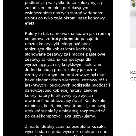
podkreślają wszystko to co założymy, są
zakończeniem ale i perfekcyjnym
zwieńczeniem naszych starań w doborze
ubioru co tylko zwielokrotni nasz końcowy
efekt.
Kolory to tak samo ważna spawa jak i rodzaj
co sprawa że
buty damskie
pasują do
resztej kolorystyki. Mogą być opcją
tonizującą dla kobiet które kochają
stonowane zestawy zaś mocne pastelowe
zestawy to idealna kompozycja dla
wyróżniających się krzykliwymi kolorami.
Jedne kochają proste kolory jak czerń,
KA
czarny z czarnymi butami zawsze był must
OC
have eleganckiego wieczoru, zestawy różu
OL
jaskrawych i pudrowych podkreśla młodość i
dziewczęcość kobiecej natury, zielone
kolory natury to aktywny tryb życia i
otwartość na otaczający świat. Każdy kolor,
niebieski, fiolet, miętowe tonacje, ma swój
urok który należy umiejetnię rozprowadzić
po całej kompozycji jaką uszykujemy.
Zima to idealny czas na ocieplone
kozaki
,
wysoki stan i gruba wyściółka ochronia nas