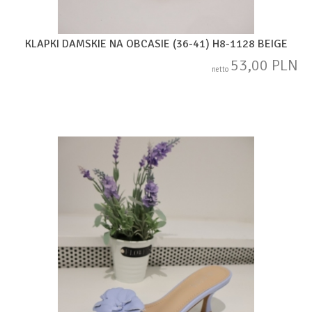
KLAPKI DAMSKIE NA OBCASIE (36-41) H8-1128 BEIGE
53,00 PLN
netto