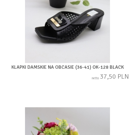
KLAPKI DAMSKIE NA OBCASIE (36-41) OK-128 BLACK
37,50 PLN
netto