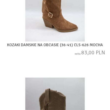
KOZAKI DAMSKIE NA OBCASIE (36-41) CLS-626 MOCHA
83,00 PLN
netto