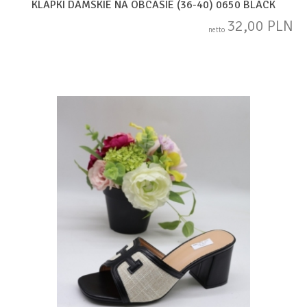
KLAPKI DAMSKIE NA OBCASIE (36-40) 0650 BLACK
32,00 PLN
netto