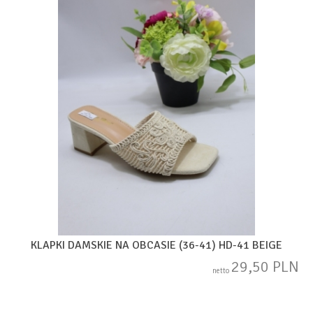
KLAPKI DAMSKIE NA OBCASIE (36-41) HD-41 BEIGE
29,50 PLN
netto