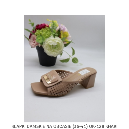
KLAPKI DAMSKIE NA OBCASIE (36-41) OK-128 KHAKI