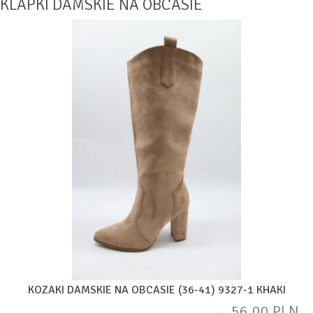
KLAPKI DAMSKIE NA OBCASIE
KOZAKI DAMSKIE NA OBCASIE (36-41) 9327-1 KHAKI
56,00 PLN