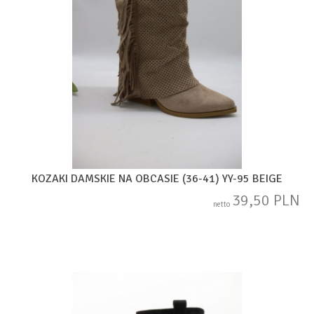
KOZAKI DAMSKIE NA OBCASIE (36-41) YY-95 BEIGE
39,50 PLN
netto