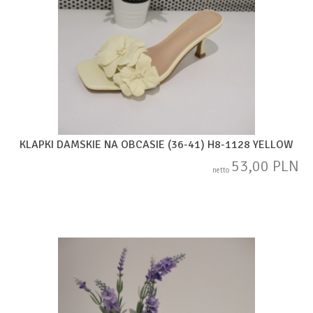
KLAPKI DAMSKIE NA OBCASIE (36-41) H8-1128 YELLOW
53,00 PLN
netto