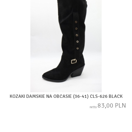
KOZAKI DAMSKIE NA OBCASIE (36-41) CLS-626 BLACK
83,00 PLN
netto