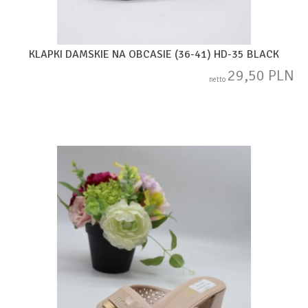
KLAPKI DAMSKIE NA OBCASIE (36-41) HD-35 BLACK
29,50 PLN
netto