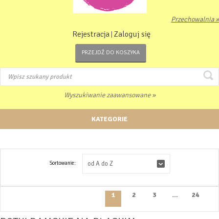
Przechowalnia »
Rejestracja
Zaloguj się
|
PRZEJDŹ DO KOSZYKA
Wyszukiwanie zaawansowane »
KATEGORIE
Sortowanie:
od A do Z
1
2
3
...
24