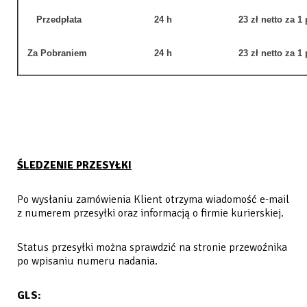
Przedpłata
24 h
23 zł netto
za 1
Za Pobraniem
24 h
23 zł netto
za 1
ŚLEDZENIE PRZESYŁKI
Po wysłaniu zamówienia Klient otrzyma wiadomość e-mail
z numerem przesyłki oraz informacją o firmie kurierskiej.
Status przesyłki można sprawdzić na stronie przewoźnika
po wpisaniu numeru nadania.
GLS: