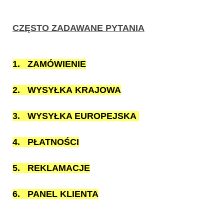
CZĘSTO ZADAWANE PYTANIA
1.
ZAMÓWIENIE
2.
WYSYŁKA KRAJOWA
3.
WYSYŁKA EUROPEJSKA
4
.
PŁATNOŚCI
5
.
REKLAMACJE
6
.
PANEL KLIENTA