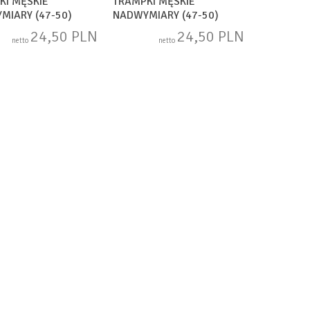
KI MĘSKIE
TRAMPKI MĘSKIE
MIARY (47-50)
NADWYMIARY (47-50)
-2
A8232-1
24,50 PLN
24,50 PLN
netto
netto