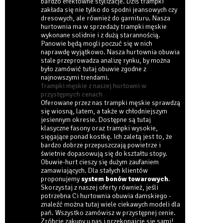
bardzo efektowne stylizacje. Dziś trampki
zakłada się nie tylko do spodni jeansowych czy
dresowych, ale również do garnituru. Nasza
hurtownia ma w sprzedaży trampki męskie
wykonane solidnie i z dużą starannością.
Panowie będą mogli poczuć się w nich
naprawdę wyjątkowo. Nasza
hurtownia obuwia
stale przeprowadza analizę rynku, by można
było zamówić tutaj obuwie zgodne z
najnowszymi trendami.
Trampki męskie z naszej hurtowni w
przystępnych cenach
Oferowane przez nas trampki męskie sprawdzą
się wiosną, latem, a także w chłodniejszym
jesiennym okresie. Dostępne są tutaj
klasyczne fasony oraz trampki wysokie,
sięgające ponad kostkę. Ich zaletą jest to, że
bardzo dobrze przepuszczają powietrze i
świetnie dopasowują się do kształtu stopy.
Obuwie-hurt cieszy się dużym zaufaniem
zamawiających. Dla stałych klientów
proponujemy
system bonów towarowych
.
Skorzystaj z naszej oferty również, jeśli
potrzebna Ci
hurtownia obuwia damskiego
-
znaleźć można tutaj wiele ciekawych modeli dla
pań. Wszystko zamówisz w przystępnej cenie.
Zróbcie zakupy u nas i przekonajcie się sami!