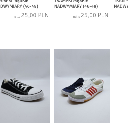
AMPKI MĘSKIE
TRAMPKI MĘSKIE
TRAMP
DWYMIARY (46-48)
NADWYMIARY (46-48)
NADWY
17-12
3917-12 BLACK
A8234
25,00 PLN
25,00 PLN
netto
netto