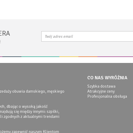
ERA
ą
CO NAS WYRÓŻNIA
Szybka dostawa
przedaży obuwia damskiego, męskiego
Atrakcyjne ceny
Profesjonalna obsługa
ch, dbając o wysoką jakość
ajdują się między innymi: szpilki,
eli zgodnych z aktualnymi trendami
możemy zapewnić naszym Klientom