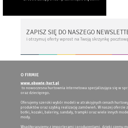
ZAPISZ SIĘ DO NASZEGO NEWSLETT
i otrzymuj oferty wprost na Twoją skrzynkę pocztow
O FIRMIE
www.obuwie-hurt.pl
to nowoczesna hurtownia internetowa specjalizująca się w s
oraz dziecięcego.
Oferujemy szeroki wybór modeli w atrakcyjnych cenach hurtowy
produktów oraz szybką realizację zamówień. W naszej ofercie zn
botki, kozaki, baleriny, sandały, trampki oraz wiele innych mod
mody.
Współpracujemy z importerami i producentami, dzięki czemu 