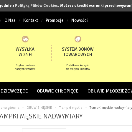
zgodnie z
Polityką Plików Cookies
. Możesz określić warunki przechowywani
O Nas
Kontakt
Promocje
Nowości
WYSYŁKA
SYSTEM BONÓW
W 24 H
TOWAROWYCH
Szybka dostawa
Dodatkowe korzyści
naszych towarów
dla stałych klientów
 DZIEWCZĘCE
OBUWIE CHŁOPIĘCE
OBUWIE MŁODZIEŻO
trona główna
-
OBUWIE MĘSKIE
-
Trampki męskie
-
Trampki męskie nadwymiary
AMPKI MĘSKIE NADWYMIARY