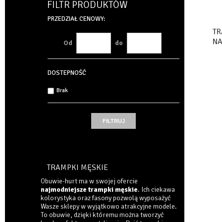
FILTR PRODUKTÓW
PRZEDZIAŁ CENOWY:
TR
NA
Od
do
39
DOSTEPNOŚĆ
Brak
TRAMPKI MĘSKIE
Obuwie-hurt ma w swojej ofercie
najmodniejsze trampki męskie
. Ich ciekawa
kolorystyka oraz fasony pozwolą wyposażyć
Wasze sklepy w wyjątkowo atrakcyjne modele.
To obuwie, dzięki któremu można tworzyć