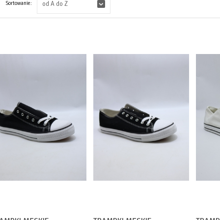
Sortowanie:
od A do Z