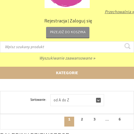
Przechowalnia »
Rejestracja
Zaloguj się
|
PRZEJDŹ DO KOSZYKA
Wyszukiwanie zaawansowane »
KATEGORIE
Sortowanie:
od A do Z
1
2
3
...
6