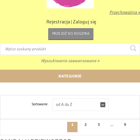
Przechowalnia »
Rejestracja
Zaloguj się
|
PRZEJDŹ DO KOSZYKA
Wyszukiwanie zaawansowane »
KATEGORIE
Sortowanie:
od A do Z
1
2
3
...
9