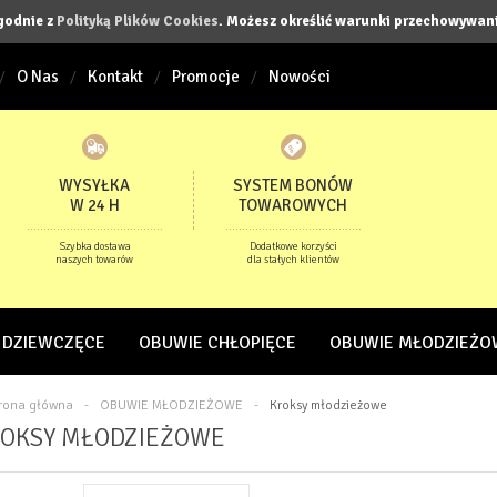
zgodnie z
Polityką Plików Cookies
. Możesz określić warunki przechowywani
O Nas
Kontakt
Promocje
Nowości
WYSYŁKA
SYSTEM BONÓW
W 24 H
TOWAROWYCH
Szybka dostawa
Dodatkowe korzyści
naszych towarów
dla stałych klientów
 DZIEWCZĘCE
OBUWIE CHŁOPIĘCE
OBUWIE MŁODZIEŻO
trona główna
-
OBUWIE MŁODZIEŻOWE
-
Kroksy młodzieżowe
OKSY MŁODZIEŻOWE