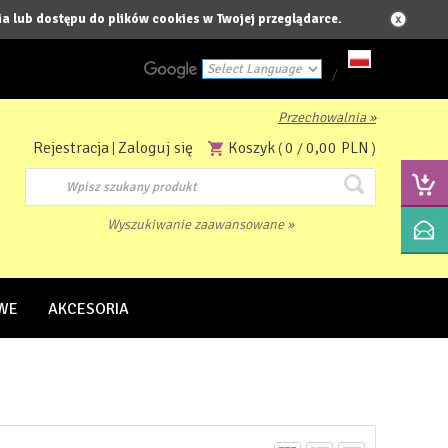
a lub dostępu do plików cookies w Twojej przeglądarce.
/
Przechowalnia »
Powered by
Rejestracja
Zaloguj się
Koszyk
0
0,00 PLN
|
(
/
)
Translate
Wyszukiwanie zaawansowane »
WE
AKCESORIA