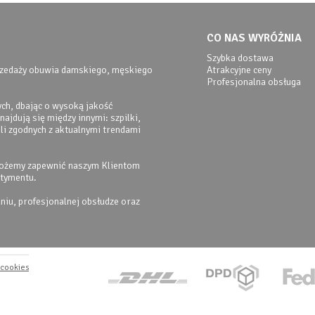
CO NAS WYRÓŻNIA
Szybka dostawa
przedaży obuwia damskiego, męskiego
Atrakcyjne ceny
Profesjonalna obsługa
ch, dbając o wysoką jakość
ajdują się między innymi: szpilki,
eli zgodnych z aktualnymi trendami
możemy zapewnić naszym Klientom
rtymentu.
iu, profesjonalnej obsłudze oraz
 cookies