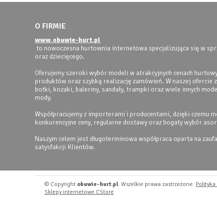
O FIRMIE
www.obuwie-hurt.pl
to nowoczesna hurtownia internetowa specjalizująca się w s
oraz dziecięcego.
Oferujemy szeroki wybór modeli w atrakcyjnych cenach hurtowy
produktów oraz szybką realizację zamówień. W naszej ofercie zn
botki, kozaki, baleriny, sandały, trampki oraz wiele innych mod
mody.
Współpracujemy z importerami i producentami, dzięki czemu 
konkurencyjne ceny, regularne dostawy oraz bogaty wybór aso
Naszym celem jest długoterminowa współpraca oparta na zaufan
satysfakcji Klientów.
© Copyright
obuwie-hurt.pl
. Wszelkie prawa zastrzeżone.
Polityka
Sklepy internetowe CStore