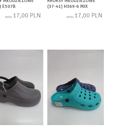
Y MŁODZIEŻOWE
KROKSY MŁODZIEŻOWE
) E507B
(37-41) H369-6 MIX
17,00 PLN
17,00 PLN
netto
netto