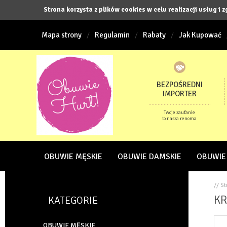
Strona korzysta z plików cookies w celu realizacji usług i 
Mapa strony
Regulamin
Rabaty
Jak Kupować
BEZPOŚREDNI
IMPORTER
Twoje zaufanie
to nasza renoma
OBUWIE MĘSKIE
OBUWIE DAMSKIE
OBUWIE
// S
KR
KATEGORIE
OBUWIE MĘSKIE