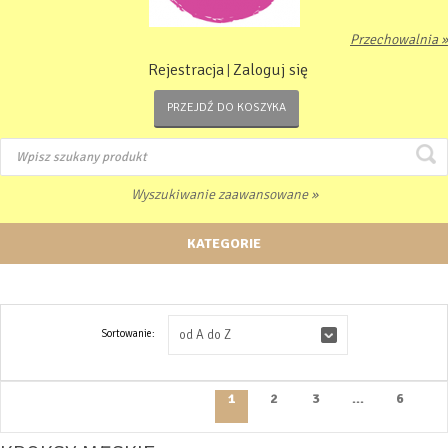
Przechowalnia »
Rejestracja
Zaloguj się
|
PRZEJDŹ DO KOSZYKA
Wyszukiwanie zaawansowane »
KATEGORIE
Sortowanie:
od A do Z
1
2
3
...
6