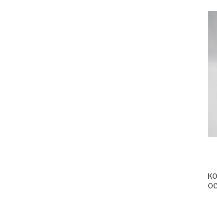
KO
OC
GR