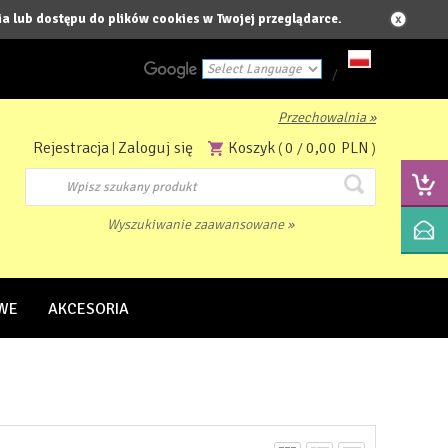
a lub dostępu do plików cookies w Twojej przeglądarce.
/
Przechowalnia »
Powered by
Rejestracja
Zaloguj się
Koszyk
0
0,00 PLN
|
(
/
)
Translate
Wyszukiwanie zaawansowane »
WE
AKCESORIA