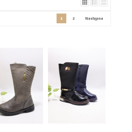
1
2
Następna