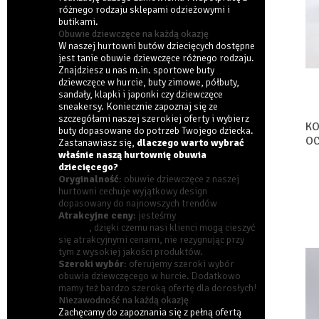
różnego rodzaju sklepami odzieżowymi i
butikami.
Obuwie dziewczęce na każdą okazję
W naszej hurtowni butów dziecięcych dostępne
jest tanie obuwie dziewczęce różnego rodzaju.
Znajdziesz u nas m.in.
sportowe buty
dziewczęce w hurcie
, buty zimowe, półbuty,
sandały, klapki i japonki czy
dziewczęce
sneakersy
. Koniecznie zapoznaj się ze
szczegółami naszej szerokiej oferty i wybierz
KO
buty dopasowane do potrzeb Twojego dziecka.
OC
Zastanawiasz się,
dlaczego warto wybrać
TA
właśnie naszą hurtownię obuwia
dziecięcego?
Oryginalność
: obuwie dziewczęce z naszej
hurtowni cechuje wyjątkowy design
dopasowany do najnowszych trendów
Atrakcyjne ceny
: jesteśmy
tanią hurtownią
obuwia
, dzięki czemu nasi klienci mogą cieszyć
się atrakcyjnymi cenami, nie rezygnując przy
tym z wysokiej jakości produktów.
Szeroki wybór
: oferujemy szeroki wybór
obuwia dziewczęcego w hurcie. Dodatkowo
mamy też bardzo szeroką ofertę dla dorosłych!
Niezawodność na każdą okazję
Zachęcamy do zapoznania się z pełną ofertą