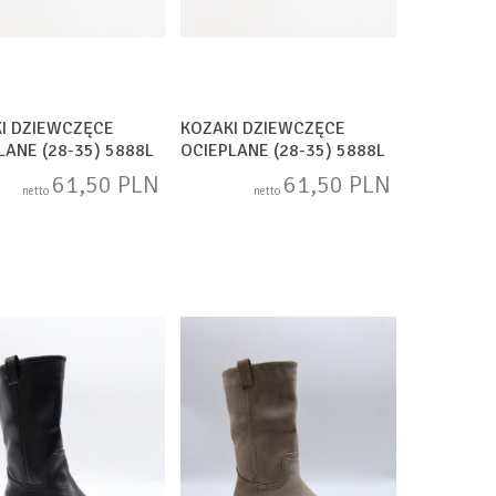
I DZIEWCZĘCE
KOZAKI DZIEWCZĘCE
LANE (28-35) 5888L
OCIEPLANE (28-35) 5888L
N
BACK
61,50 PLN
61,50 PLN
netto
netto