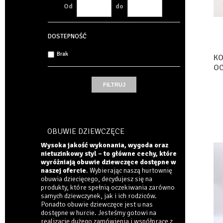
Od
do
DOSTEPNOŚĆ
Brak
KO
OC
MI
OBUWIE DZIEWCZĘCE
Wysoka jakość wykonania, wygoda oraz
nietuzinkowy styl – to główne cechy, które
wyróżniają obuwie dziewczęce dostępne w
naszej ofercie
. Wybierając naszą hurtownię
obuwia dziecięcego, decydujesz się na
produkty, które spełnią oczekiwania zarówno
samych dziewczynek, jak i ich rodziców.
Ponadto obuwie dziewczęce jest u nas
dostępne w hurcie. Jesteśmy gotowi na
realizację dużego zamówienia i współpracę z