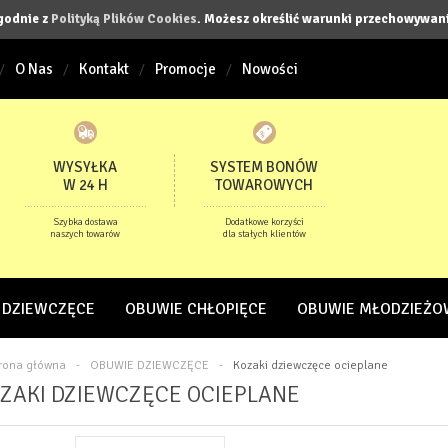
zgodnie z
Polityką Plików Cookies
. Możesz określić warunki przechowywani
O Nas
Kontakt
Promocje
Nowości
WYSYŁKA
SYSTEM BONÓW
W 24 H
TOWAROWYCH
Szybka dostawa
Dodatkowe korzyści
naszych towarów
dla stałych klientów
 DZIEWCZĘCE
OBUWIE CHŁOPIĘCE
OBUWIE MŁODZIEŻO
trona główna
-
OBUWIE DZIEWCZĘCE
-
Kozaki dziewczęce ocieplane
ZAKI DZIEWCZĘCE OCIEPLANE