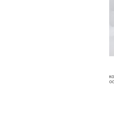
KO
OC
2