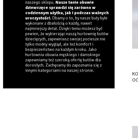
naszego sklepu.
Nasze tanie obuwie
dziewczęce sprawdzi się zarówno w
codziennym użytku, jak i podczas ważnych
uroczystości
. Dbamy o to, by nasze buty byłe
wykonane z dbałością o każdy, nawet
najmniejszy detal. Dzięki temu możesz być
pewien, że wybierając naszą hurtownię butów
dziecięcych, zapewniasz swojej pociesze nie
tylko modny wygląd, ale też komfort i
bezpieczeństwo na każdym kroku. Jako
hurtownia obuwia męskiego
i
damskiego
zapewniamy też szeroką ofertę butów dla
dorosłych. Zachęcamy do zapoznania się z
innymi kategoriami na naszej stronie.
KO
OC
TA