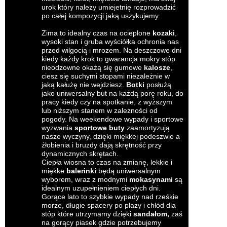
urok który należy umiejetnię rozprowadzić
po całej kompozycji jaką uszykujemy.
Zima to idealny czas na ocieplone
kozaki
,
wysoki stan i gruba wyściółka ochronia nas
przed wilgocią i mrozem. Na deszczowe dni
kiedy każdy krok to gwarancja mokry stóp
nieodzowne okażą się gumowe
kalosze
,
ciesz się suchymi stopami niezależnie w
jaką kałużę nie wejdziesz.
Botki
posłużą
jako uniwersalny but na każdą porę roku, do
pracy kiedy czy na spotkanie, z wyższym
lub niższym stanem w zależności od
pogody. Na weekendowe wypady i sportowe
wyzwania
sportowe buty
zaamortyzują
nasze wyczyny, dzięki miękkej podeszwie a
żłobienia i bruzdy dają skrętność przy
dynamicznych skrętach.
Ciepła wiosna to czas na zmianę, lekkie i
miękke
balerinki
będą uniwersalnym
wyborem, wraz z modnymi
mokasynami
są
idealnym uzupełnieniem ciepłych dni.
Gorące lato to szybkie wypady nad rześkie
morze, długie spacery po plaży i chłód dla
stóp które utrzymamy dzięki
sandałom
,
zaś
na gorący piasek gdzie potrzebujemy