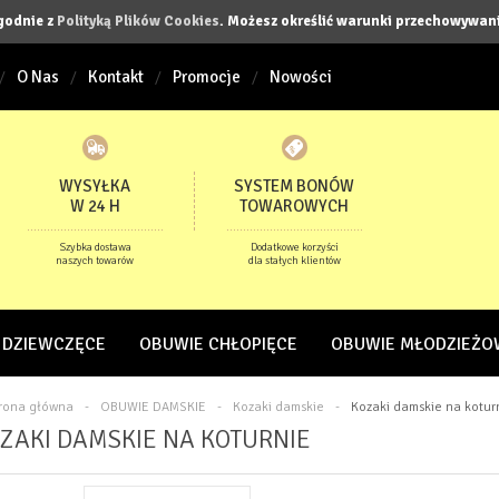
zgodnie z
Polityką Plików Cookies
. Możesz określić warunki przechowywani
O Nas
Kontakt
Promocje
Nowości
WYSYŁKA
SYSTEM BONÓW
W 24 H
TOWAROWYCH
Szybka dostawa
Dodatkowe korzyści
naszych towarów
dla stałych klientów
 DZIEWCZĘCE
OBUWIE CHŁOPIĘCE
OBUWIE MŁODZIEŻO
trona główna
-
OBUWIE DAMSKIE
-
Kozaki damskie
-
Kozaki damskie na kotur
ZAKI DAMSKIE NA KOTURNIE