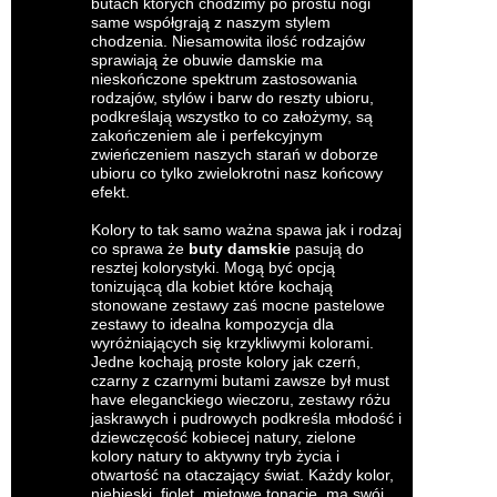
butach których chodzimy po prostu nogi
same współgrają z naszym stylem
chodzenia. Niesamowita ilość rodzajów
sprawiają że obuwie damskie ma
nieskończone spektrum zastosowania
rodzajów, stylów i barw do reszty ubioru,
podkreślają wszystko to co założymy, są
zakończeniem ale i perfekcyjnym
zwieńczeniem naszych starań w doborze
ubioru co tylko zwielokrotni nasz końcowy
efekt.
Kolory to tak samo ważna spawa jak i rodzaj
co sprawa że
buty damskie
pasują do
resztej kolorystyki. Mogą być opcją
tonizującą dla kobiet które kochają
stonowane zestawy zaś mocne pastelowe
zestawy to idealna kompozycja dla
wyróżniających się krzykliwymi kolorami.
Jedne kochają proste kolory jak czerń,
czarny z czarnymi butami zawsze był must
have eleganckiego wieczoru, zestawy różu
jaskrawych i pudrowych podkreśla młodość i
dziewczęcość kobiecej natury, zielone
kolory natury to aktywny tryb życia i
otwartość na otaczający świat. Każdy kolor,
niebieski, fiolet, miętowe tonacje, ma swój