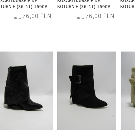
ZAKI DAMSKIE NA
KOZAKI DAMSKIE NA
KOZAK
TURNIE (36-41) 1690A
KOTURNIE (36-41) 1690A
KOTURN
AKI
BEIGE
GOLD
76,00 PLN
76,00 PLN
netto
netto