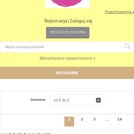
Przechowalnia »
Rejestracja
Zaloguj się
|
PRZEJDŹ DO KOSZYKA
Wyszukiwanie zaawansowane »
KATEGORIE
Sortowanie:
od A do Z
1
2
3
...
14